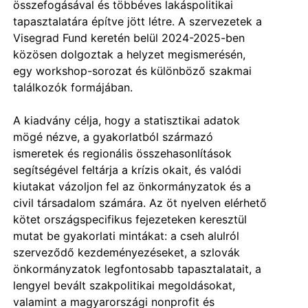
összefogásával és többéves lakáspolitikai
tapasztalatára építve jött létre. A szervezetek a
Visegrad Fund
keretén belül 2024-2025-ben
közösen dolgoztak a helyzet megismerésén,
egy workshop-sorozat és különböző szakmai
találkozók formájában.
A kiadvány célja, hogy a statisztikai adatok
mögé nézve, a gyakorlatból származó
ismeretek és regionális összehasonlítások
segítségével feltárja a krízis okait, és valódi
kiutakat vázoljon fel az önkormányzatok és a
civil társadalom számára. Az öt nyelven elérhető
kötet országspecifikus fejezeteken keresztül
mutat be gyakorlati mintákat: a cseh alulról
szerveződő kezdeményezéseket, a szlovák
önkormányzatok legfontosabb tapasztalatait, a
lengyel bevált szakpolitikai megoldásokat,
valamint a magyarországi nonprofit és