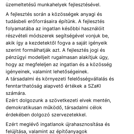
üzemeltetésű munkahelyek fejlesztésével.
A fejlesztés során a közösségek anyagi és
tudásbeli erőforrásaira építünk. A fejlesztés
folyamatába az ingatlan későbbi használóit
részvételi módszerek segítségével vonjuk be,
akik így a kezdetektől fogva a saját igényeik
szerint formálhatják azt. A fejlesztés jogi és
pénzügyi modelljeit rugalmasan alakítjuk úgy,
hogy az megfeleljen az ingatlan és a közösség
igényeinek, valamint lehetőségeinek.
A társadalmi és környezeti felelősségvállalás és
fenntarthatóság alapvető értékek a SZaKI
számára.
Ezért dolgozunk a szövetkezeti elvek mentén,
demokratikusan működő, társadalmi célok
érdekében dolgozó szervezetekkel.
Ezért meglévő ingatlanok újrahasznosítása és
felújítása, valamint az építőanyagok