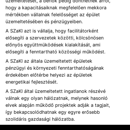
üzemeltetését, a bérlők pedig dönthetnek arról,
hogy a kapacitásaiknak megfelelően mekkora
mértékben vállalnak felelősséget az épület
üzemeltetésében és pénzügyeiben.
A SZaKI azt is vállalja, hogy facilitátorként
elősegíti a szervezetek közötti, kölcsönösen
előnyös együttmüködések kialakítását, ami
elősegíti a fenntartható közösségi működést.
A SZaKI az általa üzemeltetett épületek
pénzügyi és környezeti fenntarthatóságának
érdekében előtérbe helyezi az épületek
energetikai fejlesztését.
A SZaKI által üzemeltetett ingatlanok részévé
válnak egy olyan hálózatnak, melynek hasonló
elvek alapján működő projektek adják a tagjait,
így bekapcsolódhatnak egy egyre erősebb
szolidáris gazdasági hálózatba.