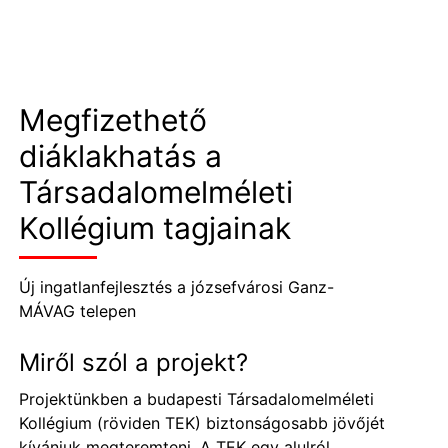
Megfizethető
diáklakhatás a
Társadalomelméleti
Kollégium tagjainak
Új ingatlanfejlesztés a józsefvárosi Ganz-
MÁVAG telepen
Miről szól a projekt?
Projektünkben a budapesti
Társadalomelméleti
Kollégium
(röviden TEK) biztonságosabb jövőjét
kívánjuk megteremteni. A TEK egy alulról