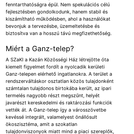
fenntarthatóságra épül. Nem spekulációs célú
fejlesztésben gondolkodunk, hanem stabil és
kiszámítható működésben, ahol a használókat
bevonjuk a tervezésbe, üzemeltetésbe és
biztosítva van a hosszú távú megfizethetőség.
Miért a Ganz-telep?
A SZaKI a Kazán Közösségi Ház létrejötte óta
kiemelt figyelmet fordít a nyolcadik kerületi
Ganz-telepen elérhető ingatlanokra. A terület a
rendszerváltáskor osztatlan közös tulajdonként
számtalan tulajdonos birtokába került, az ipari
termelés nagyobb részt megszűnt, helyét
javarészt kereskedelmi és raktározási funkciók
vették át. A Ganz-telep így a városszövetbe
kevéssé integrált, valamelyest önállósult
ökoszisztéma, amit a szokatlan
tulajdonviszonyok miatt mind a piaci szereplők,