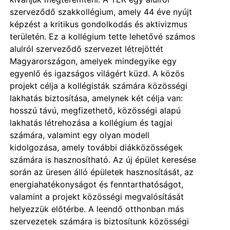
szerveződő szakkollégium, amely 44 éve nyújt
képzést a kritikus gondolkodás és aktivizmus
területén. Ez a kollégium tette lehetővé számos
alulról szerveződő szervezet létrejöttét
Magyarországon, amelyek mindegyike egy
egyenlő és igazságos világért küzd. A közös
projekt célja a kollégisták számára közösségi
lakhatás biztosítása, amelynek két célja van:
hosszú távú, megfizethető, közösségi alapú
lakhatás létrehozása a kollégium és tagjai
számára, valamint egy olyan modell
kidolgozása, amely további diákközösségek
számára is hasznosítható. Az új épület keresése
során az üresen álló épületek hasznosítását, az
energiahatékonyságot és fenntarthatóságot,
valamint a projekt közösségi megvalósítását
helyezzük előtérbe. A leendő otthonban más
szervezetek számára is biztosítunk közösségi