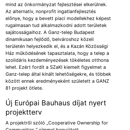
mind az önkormányzat fejlesztései elkerülnek.
Az alternatív, nonprofit ingatlanfejlesztés
előnye, hogy a bevett piaci modellekhez képest
rugalmasan tud alkalmazkodni adott területek
sajátosságaihoz. A Ganz-telep Budapest
dinamikusan fejlődő, belvároshoz közeli
területén helyezkedik el, és a Kazán Közösségi
Ház működésének tapasztalata, hogy a telep a
szolidáris kezdeményezések tökéletes otthona
lehet. Ezért fordít a SZaKI kiemelt figyelmet a
Ganz-telep által kínált lehetőségekre, és többek
között ennek eredményeként született a GANZ
81 projekt ötlete.
Új Európai Bauhaus díjat nyert
projektterv
A projektről szóló „
Cooperative Ownership for
Communities
” címmel benyújtott